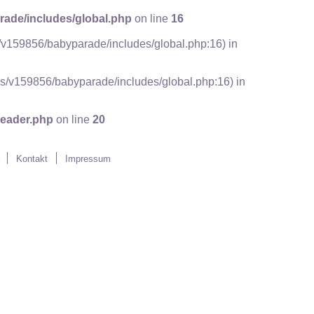
ade/includes/global.php
on line
16
cs/v159856/babyparade/includes/global.php:16) in
docs/v159856/babyparade/includes/global.php:16) in
eader.php
on line
20
Kontakt
Impressum