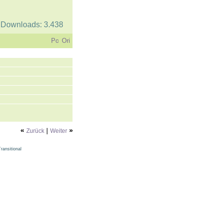
| Downloads: 3.438
«
|
»
Zurück
Weiter
ansitional