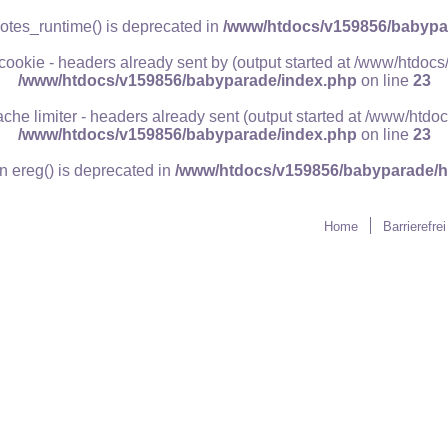
otes_runtime() is deprecated in
/www/htdocs/v159856/babypar
 cookie - headers already sent by (output started at /www/htdo
/www/htdocs/v159856/babyparade/index.php
on line
23
ache limiter - headers already sent (output started at /www/ht
/www/htdocs/v159856/babyparade/index.php
on line
23
on ereg() is deprecated in
/www/htdocs/v159856/babyparade/h
Schrift:
Home
Barrierefrei