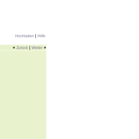
|
Hochladen
Hilfe
«
|
»
Zurück
Weiter