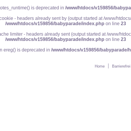
otes_runtime() is deprecated in
/www/htdocs/v159856/babypar
 cookie - headers already sent by (output started at /www/htdo
/www/htdocs/v159856/babyparade/index.php
on line
23
ache limiter - headers already sent (output started at /www/ht
/www/htdocs/v159856/babyparade/index.php
on line
23
on ereg() is deprecated in
/www/htdocs/v159856/babyparade/h
Schrift:
Home
Barrierefrei