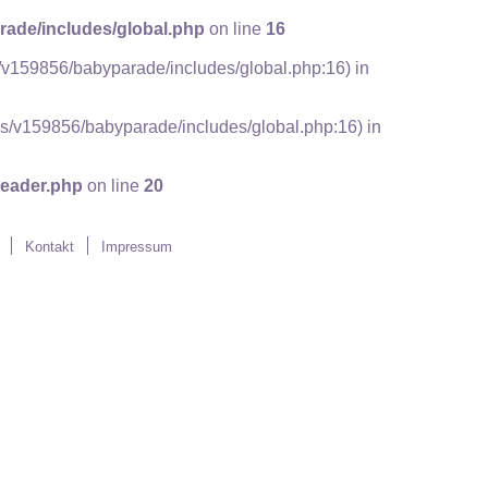
ade/includes/global.php
on line
16
cs/v159856/babyparade/includes/global.php:16) in
docs/v159856/babyparade/includes/global.php:16) in
eader.php
on line
20
Kontakt
Impressum