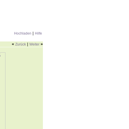
|
Hochladen
Hilfe
«
|
»
Zurück
Weiter