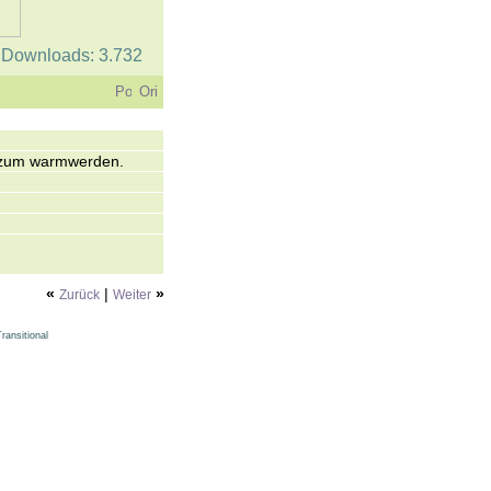
| Downloads: 3.732
 zum warmwerden.
«
|
»
Zurück
Weiter
ansitional