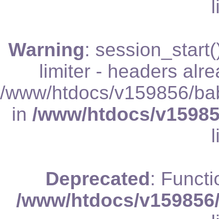
Warning
: session_start
limiter - headers alr
/www/htdocs/v159856/bab
in
/www/htdocs/v15985
Deprecated
: Functi
/www/htdocs/v159856