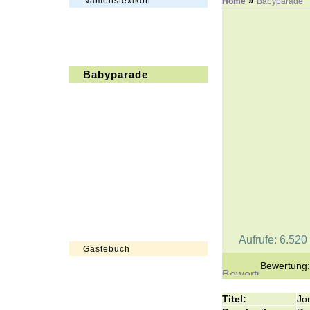
»
Namenslexikon
Home
Babyparade
Babyparade
Aufrufe: 6.52
Gästebuch
Bewertung:
Titel:
Jo