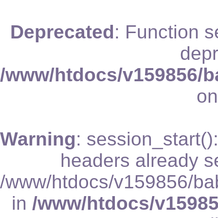
Deprecated
: Function 
depr
/www/htdocs/v159856/b
on
Warning
: session_start(
headers already se
/www/htdocs/v159856/bab
in
/www/htdocs/v15985